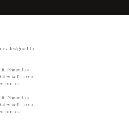
gers designed to
lit. Phasellus
ales velit urna
sed purus.
lit. Phasellus
ales velit urna
sed purus.