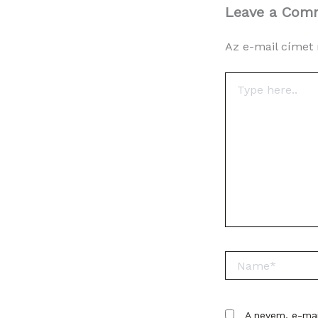
Leave a Com
Az e-mail címet
Type
here..
Name*
A nevem, e-ma