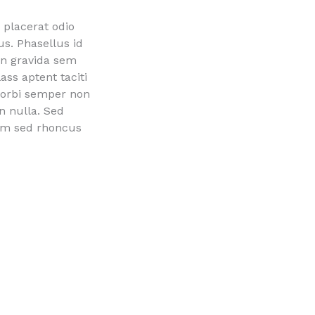
c placerat odio
us. Phasellus id
in gravida sem
ss aptent taciti
Morbi semper non
n nulla. Sed
iam sed rhoncus