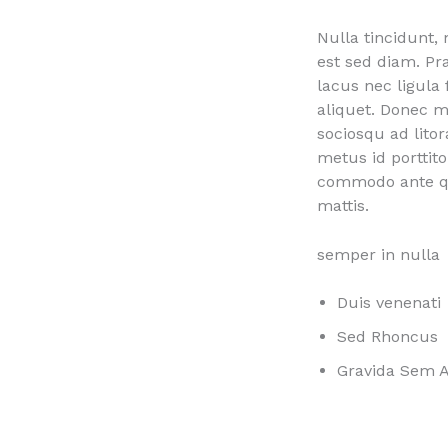
Nulla tincidunt, 
est sed diam. Pra
lacus nec ligula
aliquet. Donec m
sociosqu ad lito
metus id porttit
commodo ante qui
mattis.
semper in nulla
Duis venenati
Sed Rhoncus
Gravida Sem A