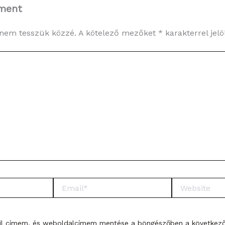
ment
 nem tesszük közzé.
A kötelező mezőket
*
karakterrel jelö
Email*
Website
il címem, és weboldalcímem mentése a böngészőben a következ