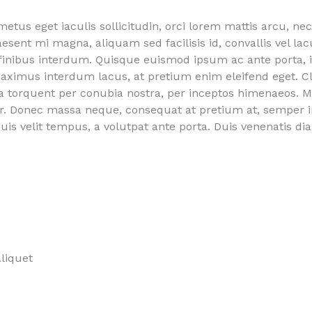
metus eget iaculis sollicitudin, orci lorem mattis arcu, ne
esent mi magna, aliquam sed facilisis id, convallis vel lac
 finibus interdum. Quisque euismod ipsum ac ante porta, 
aximus interdum lacus, at pretium enim eleifend eget. Cla
ra torquent per conubia nostra, per inceptos himenaeos. 
or. Donec massa neque, consequat at pretium at, semper i
s velit tempus, a volutpat ante porta. Duis venenatis d
liquet